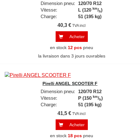
Dimension pneu:
120/70 R12
km
Vitesse:
L (120
/
)
h
Charge:
51 (195 kg)
40,3 €
TVA incl
Acheter
en stock
12 pcs
pneu
la livraison dans 3 jours ouvrables
Pirelli ANGEL SCOOTER F
Dimension pneu:
120/70 R12
km
Vitesse:
P (150
/
)
h
Charge:
51 (195 kg)
41,5 €
TVA incl
Acheter
en stock
18 pcs
pneu