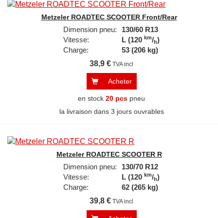
Metzeler ROADTEC SCOOTER Front/Rear
Dimension pneu:
130/60 R13
km
Vitesse:
L (120
/
)
h
Charge:
53 (206 kg)
38,9 €
TVA incl
Acheter
en stock
20 pcs
pneu
la livraison dans 3 jours ouvrables
Metzeler ROADTEC SCOOTER R
Dimension pneu:
130/70 R12
km
Vitesse:
L (120
/
)
h
Charge:
62 (265 kg)
39,8 €
TVA incl