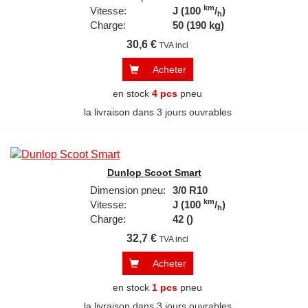
km
Vitesse:
J (100
/
)
h
Charge:
50 (190 kg)
30,6 €
TVA incl
Acheter
en stock
4 pcs
pneu
la livraison dans 3 jours ouvrables
Dunlop Scoot Smart
Dimension pneu:
3/0 R10
km
Vitesse:
J (100
/
)
h
Charge:
42 ()
32,7 €
TVA incl
Acheter
en stock
1 pcs
pneu
la livraison dans 3 jours ouvrables