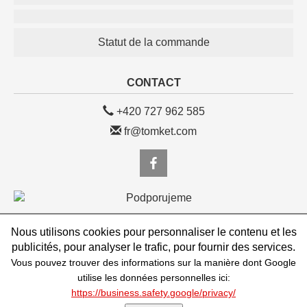
Statut de la commande
CONTACT
+420 727 962 585
fr@tomket.com
Nous utilisons cookies pour personnaliser le contenu et les
eshop.TOMKET.com/FR, TOMKET s.r.o.
publicités, pour analyser le trafic, pour fournir des services.
Vojtěšská 245/1, Praha 1, 110 00, Česká republika, IČ: 25123998, DIČ:
CZ25123998
Vous pouvez trouver des informations sur la manière dont Google
utilise les données personnelles ici:
powered by VEDOS.cz
https://business.safety.google/privacy/