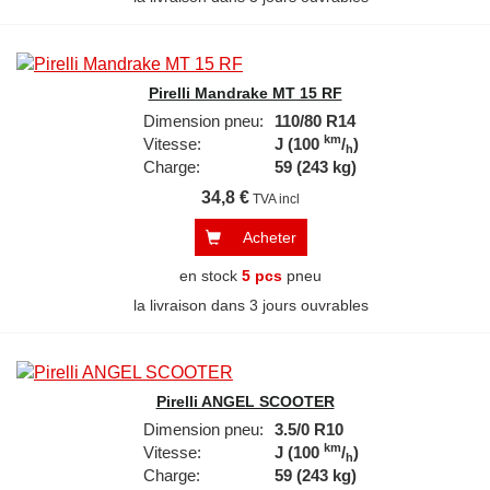
Pirelli Mandrake MT 15 RF
Dimension pneu:
110/80 R14
km
Vitesse:
J (100
/
)
h
Charge:
59 (243 kg)
34,8 €
TVA incl
Acheter
en stock
5 pcs
pneu
la livraison dans 3 jours ouvrables
Pirelli ANGEL SCOOTER
Dimension pneu:
3.5/0 R10
km
Vitesse:
J (100
/
)
h
Charge:
59 (243 kg)